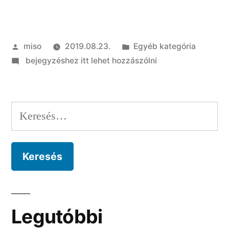
Szerző:
Kategória:
miso
2019.08.23.
Egyéb kategória
on
bejegyzéshez itt lehet hozzászólni
Helló
Világ!
Keresés:
Legutóbbi